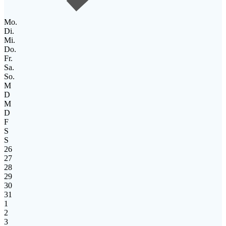
Mo.
Di.
Mi.
Do.
Fr.
Sa.
So.
M
D
M
D
F
S
S
26
27
28
29
30
31
1
2
3