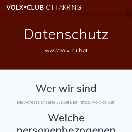
Zum
VOLX*CLUB
OTTAKRING
Inhalt
springen
Datenschutz
www.volx-club.at
Wer wir sind
Die Adresse unserer Website ist: https://volx-club.at.
Welche
personenbezogenen