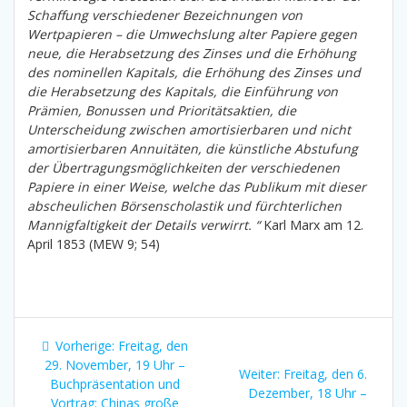
Schaffung verschiedener Bezeichnungen von
Wertpapieren – die Umwechslung alter Papiere gegen
neue, die Herabsetzung des Zinses und die Erhöhung
des nominellen Kapitals, die Erhöhung des Zinses und
die Herabsetzung des Kapitals, die Einführung von
Prämien, Bonussen und Prioritätsaktien, die
Unterscheidung zwischen amortisierbaren und nicht
amortisierbaren Annuitäten, die künstliche Abstufung
der Übertragungsmöglichkeiten der verschiedenen
Papiere in einer Weise, welche das Publikum mit dieser
abscheulichen Börsenscholastik und fürchterlichen
Mannigfaltigkeit der Details verwirrt. “
Karl Marx am 12.
April 1853 (MEW 9; 54)
Beitragsnavigation
Vorheriger
Vorherige:
Freitag, den
Beitrag:
29. November, 19 Uhr –
Nächster
Weiter:
Freitag, den 6.
Buchpräsentation und
Beitrag:
Dezember, 18 Uhr –
Vortrag: Chinas große