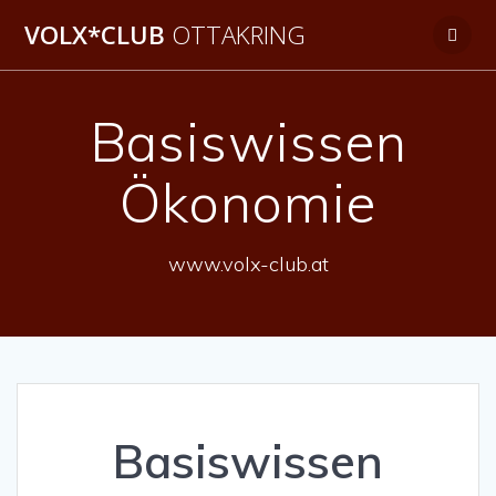
Zum
VOLX*CLUB
OTTAKRING
Inhalt
springen
Basiswissen
Ökonomie
www.volx-club.at
Basiswissen