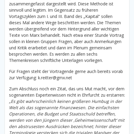
zusammengefasst dargestellt wird. Diese Methode ist
sinnvoll und legitim. Im Gegensatz zu früheren
Vortagszyklen zum I. und III. Band des „Kapital“ sollen
dieses Mal andere Wege beschritten werden. Die Themen
werden übergreifend vor dem Hintergrund aller wichtigen
Texte von Marx behandelt. Nach etwa einer Stunde Vortrag
sollen in kleinen Gruppen Fragen, aber auch Anmerkungen
und Kritik erarbeitet und dann im Plenum gemeinsam
besprochen werden. Es werden zu allen sechs
Themenkreisen schriftliche Unterlagen vorliegen.
Für Fragen steht der Vortragende gerne auch bereits vorab
zur Verfügung: k.reitter@gmx.net
Zum Abschluss noch ein Zitat, das uns Mut macht, vor dem
sogenannten Expertenwissen nicht in Ehrfurcht zu erstarren:
„Es gibt wahrscheinlich keinen größeren Humbug in der
Welt als das sogenannte Finanzwesen. Die einfachsten
Operationen, die Budget und Staatsschuld betreffen,
werden von den Jüngern dieser ‚Geheimwissenschaft‘ mit
den abstrusesten Ausdrücken bezeichnet; hinter dieser
Terminologie verstecken sich die trivialen Manöver der