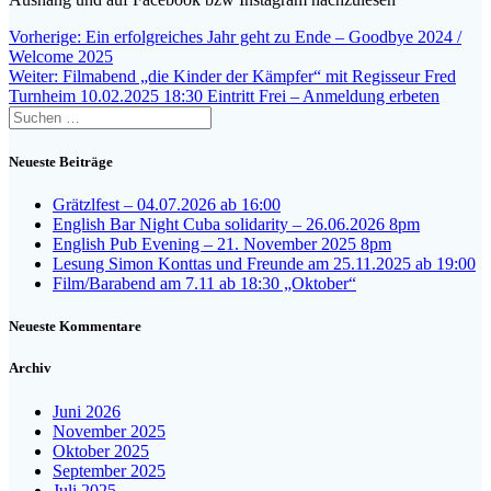
Beitragsnavigation
Vorheriger
Vorherige:
Ein erfolgreiches Jahr geht zu Ende – Goodbye 2024 /
Beitrag:
Welcome 2025
Nächster
Weiter:
Filmabend „die Kinder der Kämpfer“ mit Regisseur Fred
Beitrag:
Turnheim 10.02.2025 18:30 Eintritt Frei – Anmeldung erbeten
Suche
nach:
Neueste Beiträge
Grätzlfest – 04.07.2026 ab 16:00
English Bar Night Cuba solidarity – 26.06.2026 8pm
English Pub Evening – 21. November 2025 8pm
Lesung Simon Konttas und Freunde am 25.11.2025 ab 19:00
Film/Barabend am 7.11 ab 18:30 „Oktober“
Neueste Kommentare
Archiv
Juni 2026
November 2025
Oktober 2025
September 2025
Juli 2025