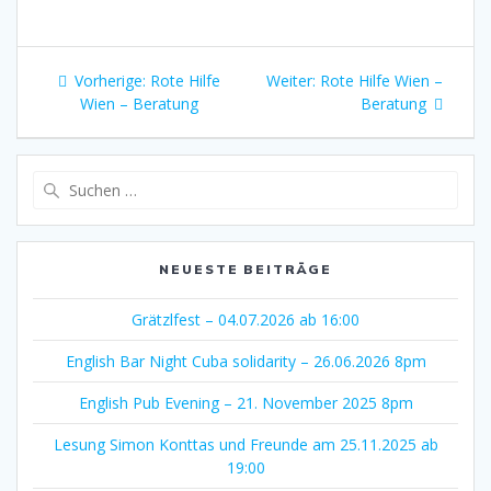
Beitragsnavigation
Vorheriger
Nächster
Vorherige:
Rote Hilfe
Weiter:
Rote Hilfe Wien –
Beitrag:
Beitrag:
Wien – Beratung
Beratung
Suche
nach:
NEUESTE BEITRÄGE
Grätzlfest – 04.07.2026 ab 16:00
English Bar Night Cuba solidarity – 26.06.2026 8pm
English Pub Evening – 21. November 2025 8pm
Lesung Simon Konttas und Freunde am 25.11.2025 ab
19:00