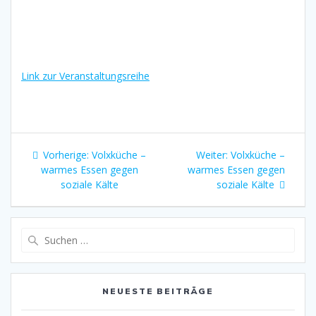
Link zur Veranstaltungsreihe
Beitragsnavigation
Vorheriger
Nächster
Vorherige:
Volxküche –
Weiter:
Volxküche –
Beitrag:
Beitrag:
warmes Essen gegen
warmes Essen gegen
soziale Kälte
soziale Kälte
Suche
nach:
NEUESTE BEITRÄGE