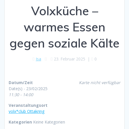
Volxküche –
warmes Essen
gegen soziale Kälte
Isa
23. Februar 2025
|
0
Datum/Zeit
Karte nicht verfügbar
Date(s) - 23/02/2025
11:30 - 14:00
Veranstaltungsort
volx*club Ottakring
Kategorien
Keine Kategorien